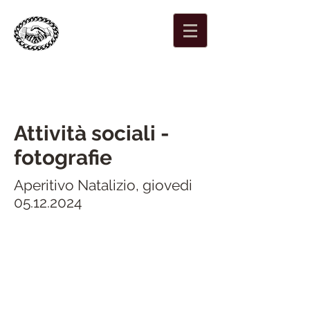
Società di mutuo
soccorso maschile di
Locarno
Fondata nel 1864
Attività sociali -
fotografie
Aperitivo Natalizio, giovedi
05.12.2024
>