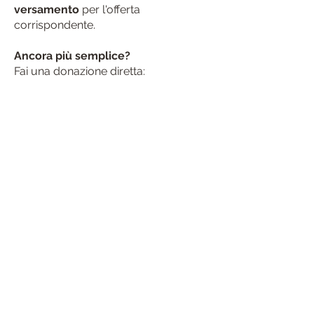
versamento
per l'offerta
corrispondente.
Ancora più semplice?
Fai una donazione diretta:
Società di mutuo soccorso maschile
Locarno (Conto rubrica Casa Martini)
Banca dello Stato del Cantone Ticino
IBAN CH78007646009401Y0004
Numero BIC (SWIFT) BSCTCH22
Clearing bancario N. 00764
Numero CCP 65-433-5
Grazie di cuore per il tuo sostegno!