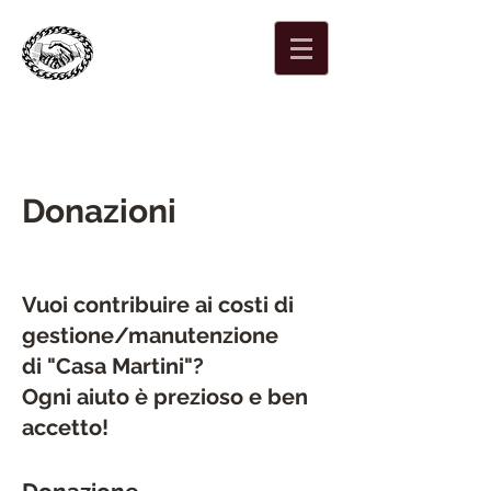
Società di mutuo
soccorso maschile di
Locarno
Fondata nel 1864
Donazioni
Vuoi contribuire ai costi di
gestione/manutenzione
di "Casa Martini"?
Ogni aiuto è prezioso e ben
accetto!